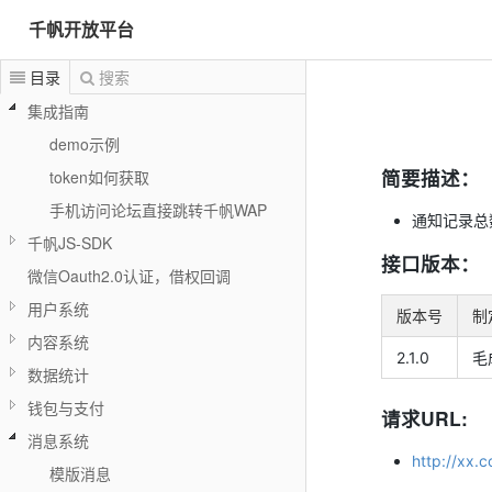
千帆开放平台
目录
搜索
集成指南
demo示例
简要描述：
token如何获取
手机访问论坛直接跳转千帆WAP
通知记录总
千帆JS-SDK
接口版本：
微信Oauth2.0认证，借权回调
用户系统
版本号
制
内容系统
2.1.0
毛
数据统计
钱包与支付
请求URL:
消息系统
http://xx.
模版消息