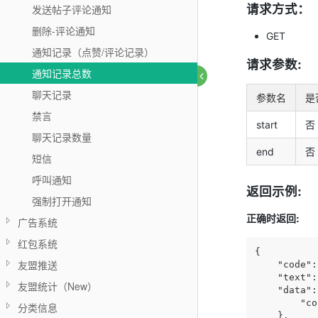
请求方式：
发送帖子评论通知
删除-评论通知
GET
通知记录（点赞/评论记录）
请求参数:
通知记录总数
聊天记录
参数名
是
禁言
start
否
聊天记录数量
end
否
短信
呼叫通知
返回示例:
强制打开通知
正确时返回:
广告系统
红包系统
{

友盟推送
"code"
:
"text"
:
友盟统计（New）
"data"
:
"co
分类信息
    },
