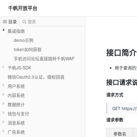
千帆开放平台
目录
搜索
集成指南
demo示例
token如何获取
接口简介
手机访问论坛直接跳转千帆WAP
千帆JS-SDK
用于查询历
微信Oauth2.0认证，借权回调
接口请求
用户系统
请求方式
内容系统
数据统计
GET https
钱包与支付
请求参数
消息系统
广告系统
参数名