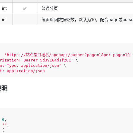
int
✅
普通分页
int
每页返回数据条数，默认为10，配合page或curso
  
'https://站点接口域名/openapi/pushes?page=1&per-page=10'
rization: Bearer 5d39164d1f281'
 \

nt-Type: application/json'
 \

t: application/json'
说明
 
0
,

 
""
,

 [
