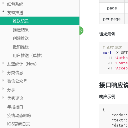
红包系统
page
友盟推送
per-page
推送记录
推送结果
请求示例
创建推送
撤销推送
# GET请求
curl
 -X GET
用户推送（单推）
  -H 
'Autho
  -H 
'Conte
友盟统计（New）
  -H 
'Accep
分类信息
微信公众号
接口响应
分享
响应示例
优秀评论
年报接口
{

疫情动态跟踪
"code"
:
"text"
:
IOS更新日志
"data"
: